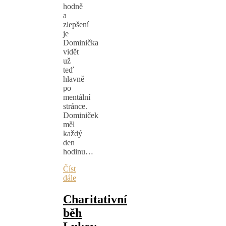
hodně
a
zlepšení
je
Dominička
vidět
už
teď
hlavně
po
mentální
stránce.
Dominiček
měl
každý
den
hodinu…
Číst
dále
Charitativní
běh