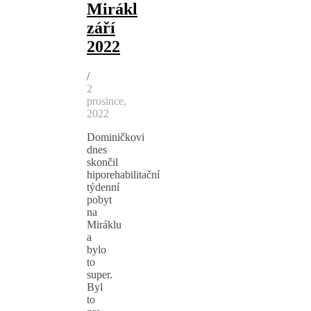
Mirákl
září
2022
/
2
prosince,
2022
Dominičkovi
dnes
skončil
hiporehabilitační
týdenní
pobyt
na
Miráklu
a
bylo
to
super.
Byl
to