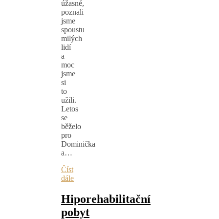
úžasné,
poznali
jsme
spoustu
milých
lidí
a
moc
jsme
si
to
užili.
Letos
se
běželo
pro
Dominička
a…
Číst
dále
Hiporehabilitační
pobyt