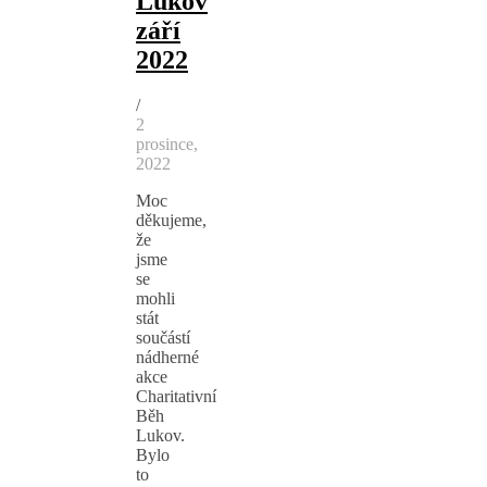
Lukov
září
2022
/
2
prosince,
2022
Moc
děkujeme,
že
jsme
se
mohli
stát
součástí
nádherné
akce
Charitativní
Běh
Lukov.
Bylo
to