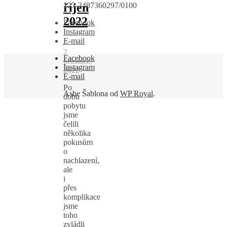
říjen
123-3487360297/0100
2022
Facebook
Instagram
E-mail
/
2
Facebook
prosince,
Instagram
2022
E-mail
Po
Ashe Šablona od
WP Royal
.
dobu
pobytu
jsme
čelili
několika
pokusům
o
nachlazení,
ale
i
přes
komplikace
jsme
toho
zvládli