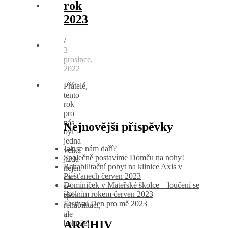
rok
2023
/
3
prosince,
2022
Přátelé,
tento
rok
pro
nás
Nejnovější příspěvky
byl
jedna
Jak se nám daří?
velká
Společně postavíme Domču na nohy!
jízda
Rehabilitační pobyt na klinice Axis v
nejen
Piešťanech červen 2023
co
Dominiček v Mateřské školce – loučení se
se
školním rokem červen 2023
týče
Festival Den pro mě 2023
rehabilitací,
ale
ARCHIV
bohužel