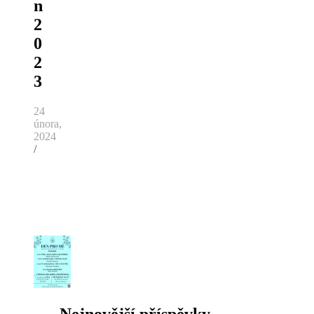
n
2
0
2
3
24
února,
2024
/
Nejnovější příspěvky