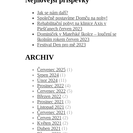
Jak se nám daří?
Společně postavíme Domču na nohy!
Rehabilitační pobyt na klinice Axis v
Piešťanech červen 2023
Dominiček v Mateřské školce – loučení se
školním rokem červen 2023
Festival Den pro mě 2023
ARCHIV
Červenec 2025
(1)
Srpen 2024
(1)
Únor 2024
(11)
Prosinec 2022
(4)
Červenec 2022
(5)
Březen 2022
(2)
Prosinec 2021
(3)
Listopad 2021
(2)
Červenec 2021
(1)
Červen 2021
(2)
Květen 2021
(2)
Duben 2021
(1)