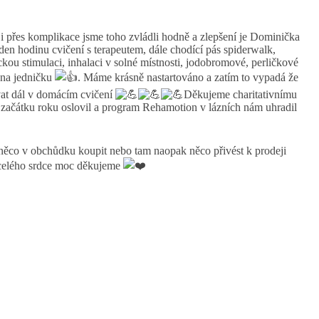
 i přes komplikace jsme toho zvládli hodně a zlepšení je Dominička
en hodinu cvičení s terapeutem, dále chodící pás spiderwalk,
ickou stimulaci, inhalaci v solné místnosti, jodobromové, perličkové
o na jedničku
. Máme krásně nastartováno a zatím to vypadá že
at dál v domácím cvičení
Děkujeme charitativnímu
a začátku roku oslovil a program Rehamotion v lázních nám uhradil
 něco v obchůdku koupit nebo tam naopak něco přivést k prodeji
elého srdce moc děkujeme