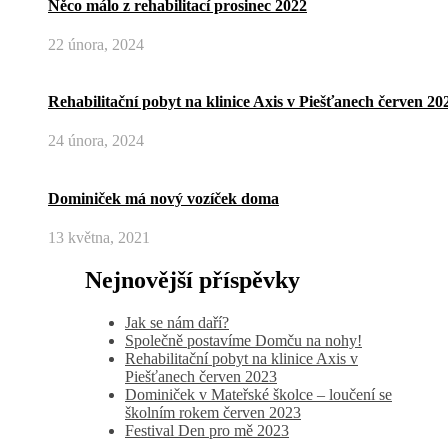
Něco málo z rehabilitací prosinec 2022
22 února, 2024
Rehabilitační pobyt na klinice Axis v Piešťanech červen 20
24 února, 2024
Dominiček má nový vozíček doma
13 května, 2021
Nejnovější příspěvky
Jak se nám daří?
Společně postavíme Domču na nohy!
Rehabilitační pobyt na klinice Axis v
Piešťanech červen 2023
Dominiček v Mateřské školce – loučení se
školním rokem červen 2023
Festival Den pro mě 2023