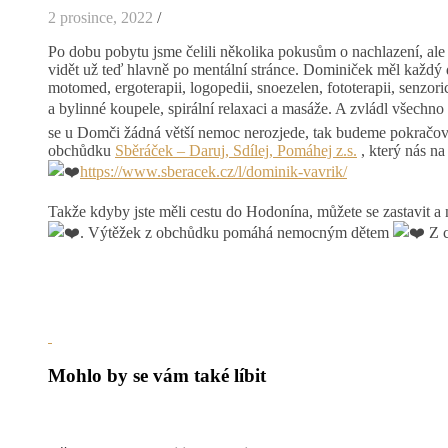
2 prosince, 2022
/
Po dobu pobytu jsme čelili několika pokusům o nachlazení, ale
vidět už teď hlavně po mentální stránce. Dominiček měl každý d
motomed, ergoterapii, logopedii, snoezelen, fototerapii, senzor
a bylinné koupele, spirální relaxaci a masáže. A zvládl všechn
se u Domči žádná větší nemoc nerozjede, tak budeme pokračov
obchůdku
Sběráček – Daruj, Sdílej, Pomáhej z.s.
, který nás n
https://www.sberacek.cz/l/dominik-vavrik/
Takže kdyby jste měli cestu do Hodonína, můžete se zastavit a
. Výtěžek z obchůdku pomáhá nemocným dětem
Z c
Mohlo by se vám také líbit