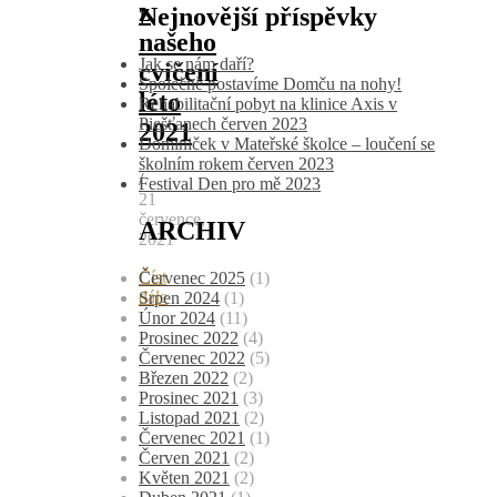
z
Nejnovější příspěvky
našeho
Jak se nám daří?
cvičení
Společně postavíme Domču na nohy!
léto
Rehabilitační pobyt na klinice Axis v
Piešťanech červen 2023
2021
Dominiček v Mateřské školce – loučení se
školním rokem červen 2023
/
Festival Den pro mě 2023
21
července,
ARCHIV
2021
Číst
Červenec 2025
(1)
dále
Srpen 2024
(1)
Únor 2024
(11)
Prosinec 2022
(4)
Červenec 2022
(5)
Březen 2022
(2)
Prosinec 2021
(3)
Listopad 2021
(2)
Červenec 2021
(1)
Červen 2021
(2)
Květen 2021
(2)