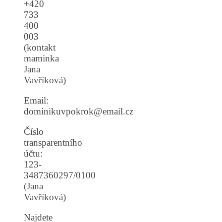
+420
733
400
003
(kontakt
maminka
Jana
Vavříková)
Email:
dominikuvpokrok@email.cz
Číslo
transparentního
účtu:
123-
3487360297/0100
(Jana
Vavříková)
Najdete