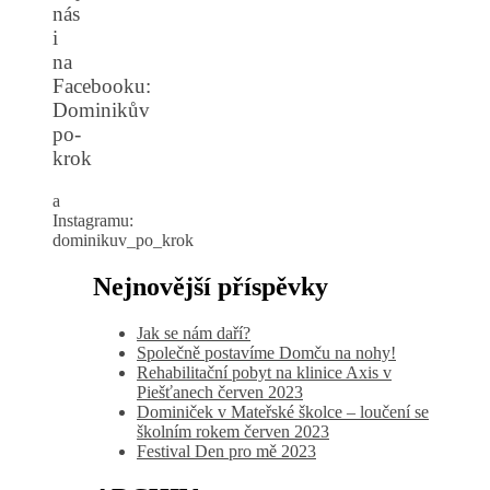
nás
i
na
Facebooku:
Dominikův
po-
krok
a
Instagramu:
dominikuv_po_krok
Nejnovější příspěvky
Jak se nám daří?
Společně postavíme Domču na nohy!
Rehabilitační pobyt na klinice Axis v
Piešťanech červen 2023
Dominiček v Mateřské školce – loučení se
školním rokem červen 2023
Festival Den pro mě 2023