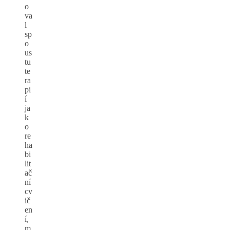
o
va
l
sp
o
us
tu
te
ra
pi
í
ja
k
o
re
ha
bi
lit
ač
ní
cv
ič
en
í,
m