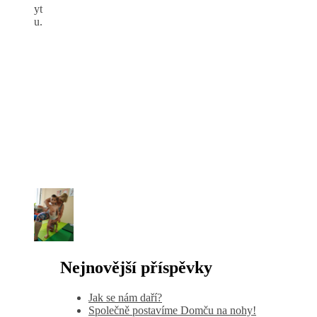
yt
u.
Nejnovější příspěvky
Jak se nám daří?
Společně postavíme Domču na nohy!