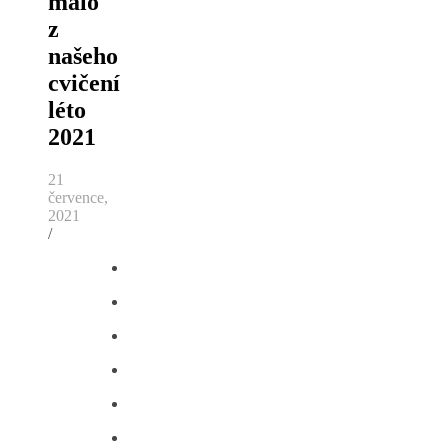
málo
z
našeho
cvičení
léto
2021
21
července,
2021
/