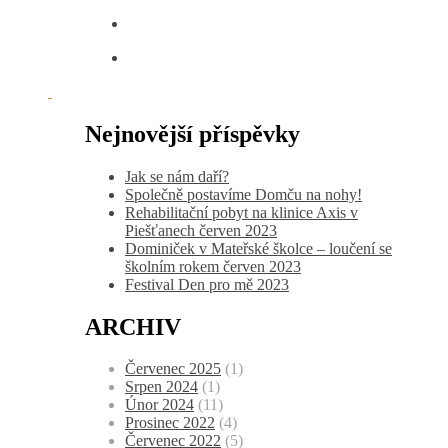
Nejnovější příspěvky
Jak se nám daří?
Společně postavíme Domču na nohy!
Rehabilitační pobyt na klinice Axis v
Piešťanech červen 2023
Dominiček v Mateřské školce – loučení se
školním rokem červen 2023
Festival Den pro mě 2023
ARCHIV
Červenec 2025
(1)
Srpen 2024
(1)
Únor 2024
(11)
Prosinec 2022
(4)
Červenec 2022
(5)